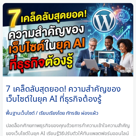
7
เคล็ด
ลับ
สุด
ยอด!
ความ
สำคัญ
ของ
เว็บไซต์
ใน
ยุค
7 เคล็ดลับสุดยอด! ความสำคัญของ
AI
เว็บไซต์ในยุค AI ที่ธุรกิจต้องรู้
ที่
ธุรกิจ
พื้นฐานเว็บไซต์
/ เรียบเรียงโดย
ภัทรชัย ผ่องแผ้ว
ต้อง
รู้
ปลดล็อกศักยภาพธุรกิจของคุณด้วยการทำความเข้าใจความสำคัญ
ของเว็บไซต์ในยุค AI เรียนรู้วิธีปรับตัวให้ทันแพลตฟอร์มออนไลน์