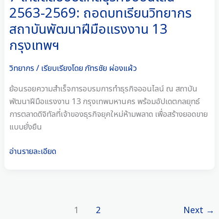
เรียน
2563-2569: ถอดบทเรียนวิทยากร
วิทยากร
สถาบันพัฒนาฝีมือแรงงาน 13
สถาบัน
กรุงเทพฯ
พัฒนา
ฝีมือ
แรงงาน
วิทยากร
/ เรียบเรียงโดย
ภัทรชัย ผ่องแผ้ว
13
ย้อนรอยความสำเร็จการอบรมการทำธุรกิจออนไลน์ ณ สถาบัน
กรุงเทพฯ
พัฒนาฝีมือแรงงาน 13 กรุงเทพมหานคร พร้อมอัปเดตกลยุทธ์
การตลาดดิจิทัลที่เจ้าของธุรกิจยุคใหม่ห้ามพลาด เพื่อสร้างยอดขาย
แบบยั่งยืน
อ่านรายละเอียด
1
2
Next
→