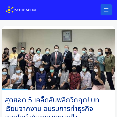
Skip
to
content
สุด
ยอด
5
เคล็ด
ลับ
พลิก
วิกฤต!
บท
เรียน
จาก
งาน
สุดยอด 5 เคล็ดลับพลิกวิกฤต! บท
อบรม
เรียนจากงาน อบรมการทำธุรกิจ
การ