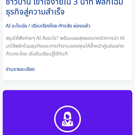
ชาวบ้าน เข้าใจง่ายใน 3 นาที พลิกโฉม
ใน
ธุรกิจสู่ความสำเร็จ
3
นาที
AI อะไรเอ่ย
/ เรียบเรียงโดย
ภัทรชัย ผ่องแผ้ว
พลิก
โฉม
สรุปให้ฟังง่ายๆ AI คืออะไร? พร้อมเผยสุดยอดเทคนิคการนำ AI
ธุรกิจ
มาใช้พลิกโฉมธุรกิจและการทำงานของคุณให้ล้ำหน้าคู่แข่งอย่าง
สู่
ก้าวกระโดด เริ่มต้นเรียนรู้ได้ทันที
ความ
สำเร็จ
อ่านรายละเอียด
Thai
Smile
Healthy
ศูนย์
รวม
ผลิตภัณฑ์