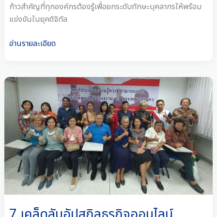
ก้าวสำคัญที่ทุกองค์กรต้องรู้เพื่อยกระดับทักษะบุคลากรให้พร้อม
แข่งขันในยุคดิจิทัล
อ่านรายละเอียด
7
เคล็ด
ลับ
อัป
สกิล
ธุรกิจ
ออนไลน์
2563-
2569:
ถอด
บท
7 เคล็ดลับอัปสกิลธุรกิจออนไลน์