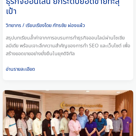
ธุรกิจออนไลน์ ยกระดับยอดขายทะลุ
ยอด
เป้า
ขาย
ทะลุ
วิทยากร
/ เรียบเรียงโดย
ภัทรชัย ผ่องแผ้ว
เป้า
สรุปบทเรียนล้ำค่าจากการอบรมการทำธุรกิจออนไลน์ผ่านโซเชีย
ลมีเดีย พร้อมเจาะลึกความสำคัญของการทำ SEO และเว็บไซต์ เพื่อ
สร้างยอดขายอย่างยั่งยืนในยุคดิจิทัล
อ่านรายละเอียด
5
เคล็ด
ลับ
ความ
สำเร็จ!
เบื้อง