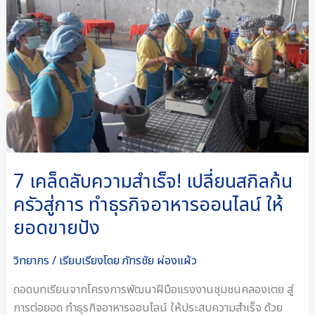
เคล็ด
ลับ
ความ
สำเร็จ!
เปลี่ยน
สกิล
ก้น
ครัว
สู่
การ
7 เคล็ดลับความสำเร็จ! เปลี่ยนสกิลก้น
ทำ
ครัวสู่การ ทำธุรกิจอาหารออนไลน์ ให้
ธุรกิจ
ยอดขายปัง
อาหาร
ออนไลน์
วิทยากร
/ เรียบเรียงโดย
ภัทรชัย ผ่องแผ้ว
ให้
ยอด
ถอดบทเรียนจากโครงการพัฒนาฝีมือแรงงานชุมชนคลองเตย สู่
ขาย
การต่อยอด ทำธุรกิจอาหารออนไลน์ ให้ประสบความสำเร็จ ด้วย