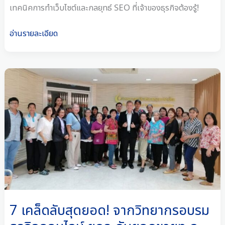
ปัง
เทคนิคการทำเว็บไซต์และกลยุทธ์ SEO ที่เจ้าของธุรกิจต้องรู้!
อ่านรายละเอียด
7
เคล็ด
ลับ
สุด
ยอด!
จาก
วิทยากร
อบรม
ธุรกิจ
ออนไลน์
ยก
7 เคล็ดลับสุดยอด! จากวิทยากรอบรม
ระดับ