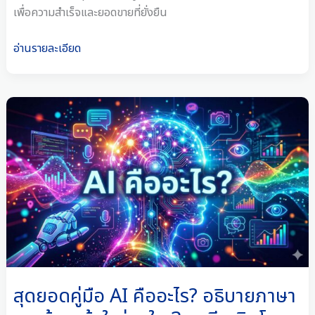
เพื่อความสำเร็จและยอดขายที่ยั่งยืน
อ่านรายละเอียด
สุด
ยอด
คู่มือ
AI
คือ
อะไร?
อธิบาย
ภาษา
ชาว
บ้าน
เข้าใจ
สุดยอดคู่มือ AI คืออะไร? อธิบายภาษา
ง่าย