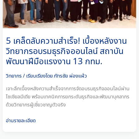
หลัง
งาน
วิทยากร
อบรม
ธุรกิจ
5 เคล็ดลับความสำเร็จ! เบื้องหลังงาน
ออนไลน์
วิทยากรอบรมธุรกิจออนไลน์ สถาบัน
สถาบัน
พัฒนาฝีมือแรงงาน 13 กทม.
พัฒนา
ฝีมือ
วิทยากร
/ เรียบเรียงโดย
ภัทรชัย ผ่องแผ้ว
แรงงาน
13
เจาะลึกเบื้องหลังความสำเร็จจากการจัดอบรมธุรกิจออนไลน์ผ่าน
กทม.
โซเชียลมีเดีย พร้อมเทคนิคการยกระดับธุรกิจและพัฒนาบุคลากร
ด้วยวิทยากรผู้เชี่ยวชาญตัวจริง
อ่านรายละเอียด