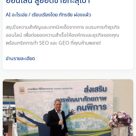
ออนไลน์ สู่ยอดขายทะลุเป้า
ทำ
ธุรกิจ
AI อะไรเอ่ย
/ เรียบเรียงโดย
ภัทรชัย ผ่องแผ้ว
ออนไลน์
สู่
สรุปใจความสำคัญและเทคนิคเด็ดจากการ อบรมการทำธุรกิจ
ยอด
ออนไลน์ เพื่อต่อยอดความสำเร็จให้องค์กรและธุรกิจของคุณ
ขาย
พร้อมทริคการทำ SEO และ GEO ที่คุณห้ามพลาด!
ทะลุ
เป้า
อ่านรายละเอียด
สุด
ยอด
5
เทคนิค
อบรม
ขาย
สินค้า